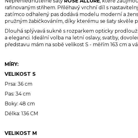
Nepřehlédnutelné šaty
ROSE ALLURE
, které zaujmo
rafinovaným střihem. Přiléhavý vrchní díl s nastavitel
zatímco odhalený pas dodává modelu moderní a žensk
pružným žabičkováním, díky kterému se šaty skvěle p
Dlouhá splývavá sukně s rozparkem opticky prodlouž
a eleganci. Ideální volba na letní oslavy, svatby, dovo
představu mám na sobě velikost S - měřím 163 cm a vá
MÍRY:
VELIKOST S
Prsa: 36 cm
Pas: 34 cm
Boky: 48 cm
Délka: 136 CM
VELIKOST M