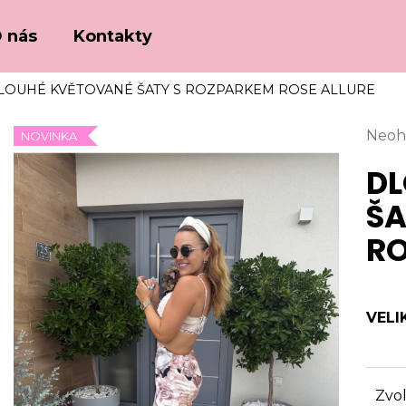
 nás
Kontakty
LOUHÉ KVĚTOVANÉ ŠATY S ROZPARKEM ROSE ALLURE
Co potřebujete najít?
Prům
Neoh
NOVINKA
hodn
DL
HLEDAT
prod
je
ŠA
0,0
z
RO
Doporučujeme
5
hvězd
VELI
Zvol