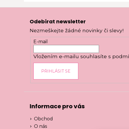
Z
á
Odebírat newsletter
p
Nezmeškejte žádné novinky či slevy!
a
t
E-mail
í
Vložením e-mailu souhlasíte s
podmí
PŘIHLÁSIT SE
Informace pro vás
Obchod
O nás