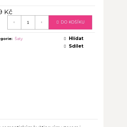
9 Kč
ná
DO KOŠÍKU
:
Hlídat
gorie
:
Šaty
Sdílet