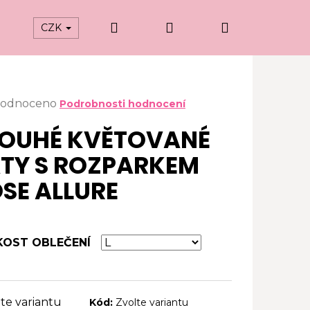
Hledat
Přihlášení
Nákupní
CZK
košík
ěrné
odnoceno
Podrobnosti hodnocení
ocení
OUHÉ KVĚTOVANÉ
uktu
TY S ROZPARKEM
SE ALLURE
iček.
KOST OBLEČENÍ
te variantu
Kód:
Zvolte variantu