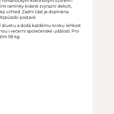
u romantickým květinovým vzorem i
nými ramínky krásně zvýrazní dekolt,
ý vzhled. Zadní část je doplněna
řizpůsobí postavě.
í siluetu a dodá každému kroku lehkost
lenou i večerní společenské události. Pro
žím 58 kg.