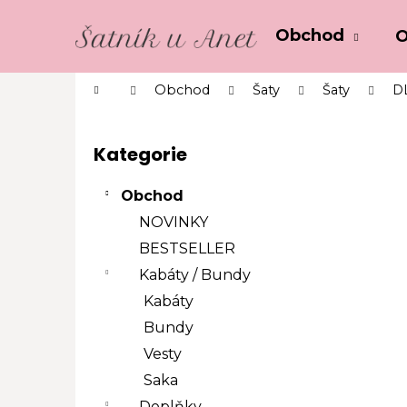
K
Přejít
o
na
Obchod
O
Zpět
Zpět
obsah
š
do
do
í
Domů
Obchod
Šaty
Šaty
D
k
obchodu
obchodu
P
o
Kategorie
Přeskočit
s
kategorie
t
Obchod
r
NOVINKY
a
BESTSELLER
n
Kabáty / Bundy
n
í
Kabáty
p
Bundy
a
Vesty
n
Saka
e
Doplňky