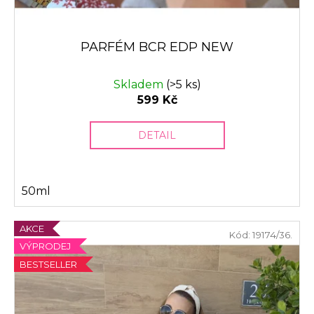
č
u
j
PARFÉM BCR EDP NEW
e
m
e
Skladem
(>5 ks)
599 Kč
DETAIL
50ml
AKCE
Kód:
19174/36.
VÝPRODEJ
BESTSELLER