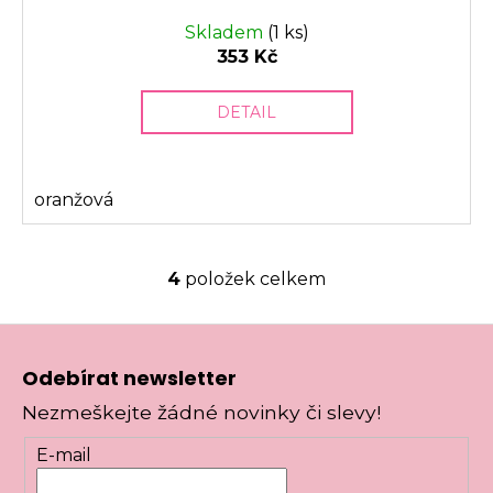
Skladem
(1 ks)
353 Kč
DETAIL
oranžová
4
položek celkem
O
v
Z
l
á
á
Odebírat newsletter
d
p
a
Nezmeškejte žádné novinky či slevy!
a
c
t
í
E-mail
í
p