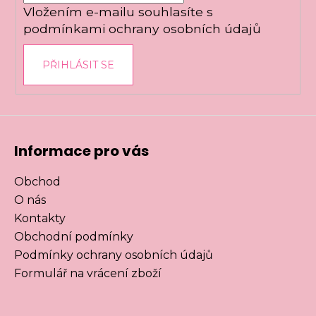
r
Vložením e-mailu souhlasíte s
v
podmínkami ochrany osobních údajů
k
y
PŘIHLÁSIT SE
v
ý
p
i
s
u
Informace pro vás
Obchod
O nás
Kontakty
Obchodní podmínky
Podmínky ochrany osobních údajů
Formulář na vrácení zboží