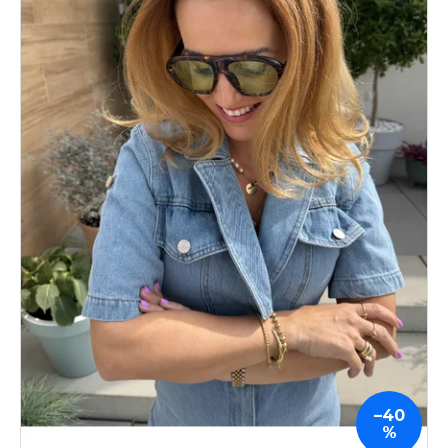
–40
%