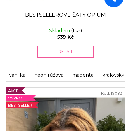
%
BESTSELLEROVÉ ŠATY OPIUM
Skladem
(1 ks)
539 Kč
DETAIL
vanilka
neon růžová
magenta
královsky m
AKCE
Kód:
19082
VÝPRODEJ
BESTSELLER