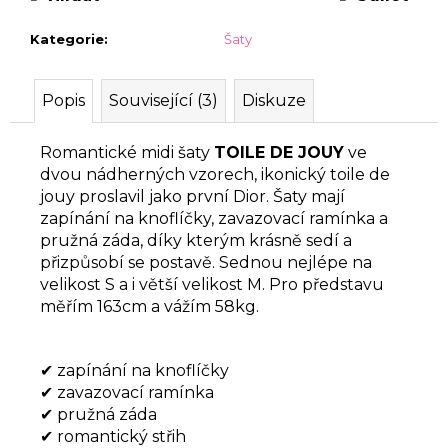
Kategorie
:
Šaty
Popis
Související (3)
Diskuze
Romantické midi šaty
TOILE DE JOUY
ve
dvou nádherných vzorech, ikonický toile de
jouy proslavil jako první Dior. Šaty mají
zapínání na knoflíčky, zavazovací ramínka a
pružná záda, díky kterým krásně sedí a
přizpůsobí se postavě. Sednou nejlépe na
velikost S a i větší velikost M. Pro představu
měřím 163cm a vážím 58kg.
✔ zapínání na knoflíčky
✔ zavazovací ramínka
✔ pružná záda
✔ romantický střih