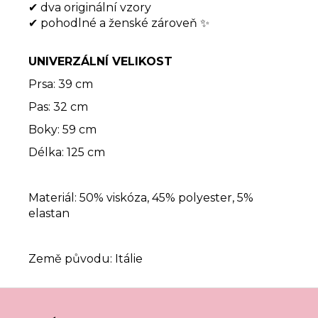
✔ dva originální vzory
✔ pohodlné a ženské zároveň ✨
UNIVERZÁLNÍ VELIKOST
Prsa: 39 cm
Pas: 32 cm
Boky: 59 cm
Délka: 125 cm
Materiál: 50% viskóza, 45% polyester, 5%
elastan
Země původu: Itálie
Z
á