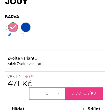
JOUY
5,0
č
z
u
5
j
BARVA
hvězdiček.
e
m
e
Zvolte variantu
Kód:
Zvolte variantu
785 Kč
–40 %
471 Kč
Měrná
DO KOŠÍKU
cena:
Hlídat
Sdílet