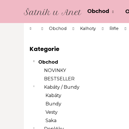
K
Přejít
o
na
Obchod
O
Zpět
Zpět
obsah
š
do
do
í
Domů
Obchod
Kalhoty
Rifle
k
obchodu
obchodu
P
o
Kategorie
Přeskočit
s
kategorie
t
Obchod
r
NOVINKY
a
BESTSELLER
n
Kabáty / Bundy
n
í
Kabáty
p
Bundy
a
Vesty
n
Saka
e
Doplňky