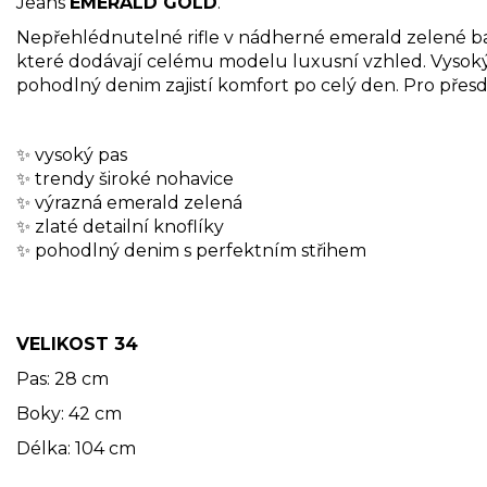
Jeans
EMERALD GOLD
.
Nepřehlédnutelné rifle v nádherné emerald zelené ba
které dodávají celému modelu luxusní vzhled. Vysoký
pohodlný denim zajistí komfort po celý den. Pro pře
✨ vysoký pas
✨ trendy široké nohavice
✨ výrazná emerald zelená
✨ zlaté detailní knoflíky
✨ pohodlný denim s perfektním střihem
VELIKOST 34
Pas: 28 cm
Boky: 42 cm
Délka: 104 cm