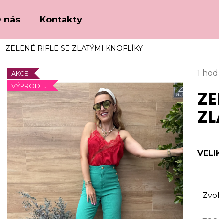
 nás
Kontakty
ZELENÉ RIFLE SE ZLATÝMI KNOFLÍKY
Co potřebujete najít?
Prům
1 ho
AKCE
hodn
VÝPRODEJ
ZE
HLEDAT
prod
je
ZL
5,0
z
Doporučujeme
5
hvězd
VELI
Zvol