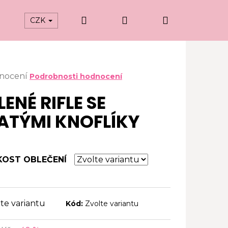
Hledat
Přihlášení
Nákupní
CZK
košík
ěrné
dnocení
Podrobnosti hodnocení
ocení
LENÉ RIFLE SE
uktu
ATÝMI KNOFLÍKY
iček.
KOST OBLEČENÍ
te variantu
Kód:
Zvolte variantu