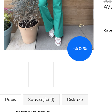
788
47
Měr
cena
Kate
–40 %
Popis
Související (1)
Diskuze