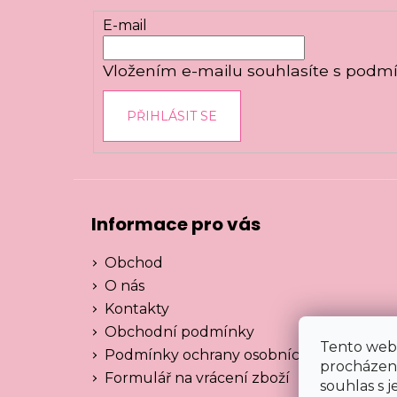
t
E-mail
í
Vložením e-mailu souhlasíte s
podmí
PŘIHLÁSIT SE
Informace pro vás
Obchod
O nás
Kontakty
Obchodní podmínky
Tento web 
Podmínky ochrany osobních údajů
procházen
Formulář na vrácení zboží
souhlas s j