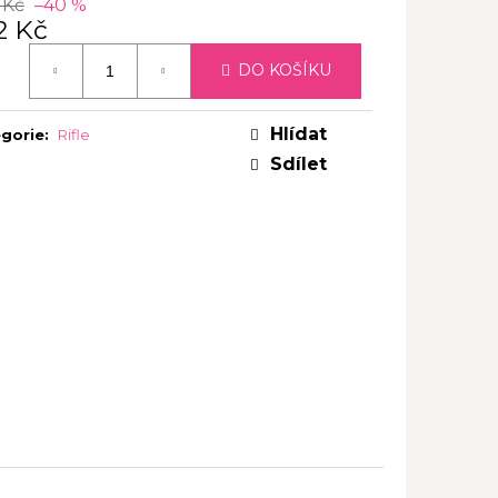
 Kč
–40 %
2 Kč
ná
DO KOŠÍKU
:
Hlídat
gorie
:
Rifle
Sdílet