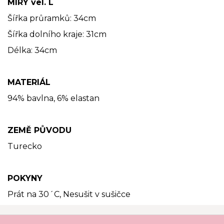
MÍRY vel. L
Šířka průramků: 34cm
Šířka dolního kraje: 31cm
Délka: 34cm
MATERIÁL
94% bavlna, 6% elastan
ZEMĚ PŮVODU
Turecko
POKYNY
Prát na 30´C, Nesušit v sušičce