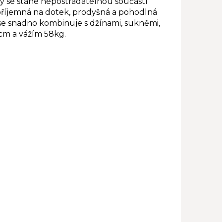
rý se stane nepostradatelnou součástí
 příjemná na dotek, prodyšná a pohodlná
 se snadno kombinuje s džínami, sukněmi,
3cm a vážím 58kg.