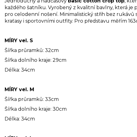
Jednoduchý a nadčasový
basic cotton crop top
, kte
každého šatníku. Vyrobený z kvalitní bavlny, která je
pro celodenní nošení. Minimalistický střih bez rukávů
kraťasy i sportovními outfity. Pro představu měřím 16
MÍRY vel. S
Šířka průramků: 32cm
Šířka dolního kraje: 29cm
Délka: 34cm
MÍRY vel. M
Šířka průramků: 33cm
Šířka dolního kraje: 30cm
Délka: 34cm