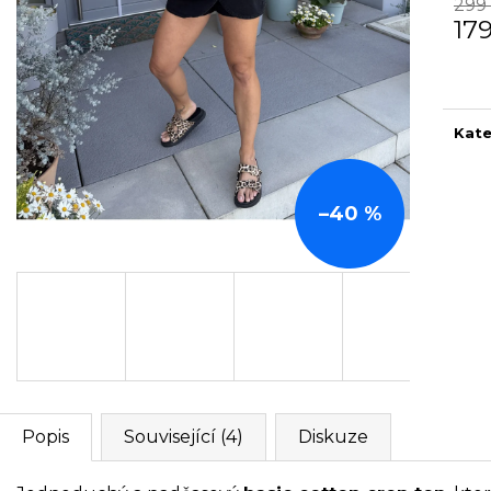
299
17
Měr
cena
Kate
–40 %
Popis
Související (4)
Diskuze