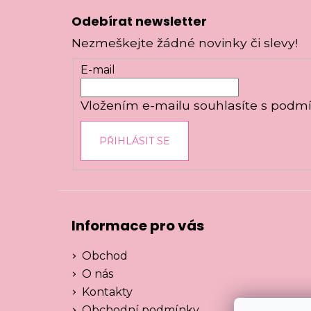
á
Odebírat newsletter
p
Nezmeškejte žádné novinky či slevy!
a
t
E-mail
í
Vložením e-mailu souhlasíte s
podmí
PŘIHLÁSIT SE
Informace pro vás
Obchod
O nás
Kontakty
Obchodní podmínky