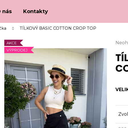
 nás
Kontakty
ička
TÍLKOVÝ BASIC COTTON CROP TOP
Co potřebujete najít?
Prům
Neoh
AKCE
hodn
VÝPRODEJ
TÍ
HLEDAT
prod
je
CO
0,0
z
Doporučujeme
5
hvězd
VELI
Zvol