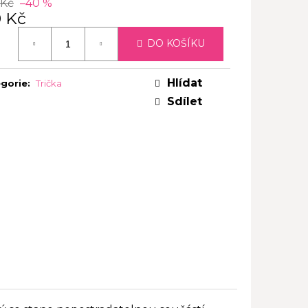
 Kč
–40 %
9 Kč
ná
DO KOŠÍKU
:
Hlídat
gorie
:
Trička
Sdílet