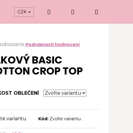
Hledat
Přihlášení
Nákupní
CZK
košík
ěrné
odnoceno
Podrobnosti hodnocení
ocení
LKOVÝ BASIC
uktu
TTON CROP TOP
iček.
KOST OBLEČENÍ
te variantu
Kód:
Zvolte variantu