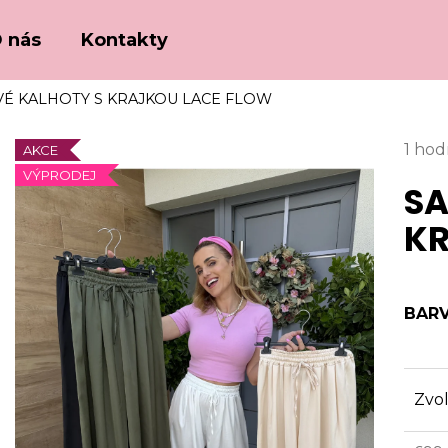
 nás
Kontakty
É KALHOTY S KRAJKOU LACE FLOW
Co potřebujete najít?
Prům
1 ho
AKCE
hodn
VÝPRODEJ
SA
HLEDAT
prod
je
KR
5,0
z
Doporučujeme
5
hvězd
BAR
Zvol