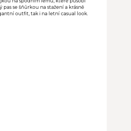
jkou na spodním lemu, které působí
 pas se šňůrkou na stažení a krásně
antní outfit, tak i na letní casual look.