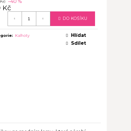
 Kč
–40 %
9 Kč
ná
DO KOŠÍKU
:
Hlídat
gorie
:
Kalhoty
Sdílet