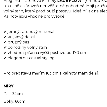
Elegantní saténové kalhoty
LACE FLOW
s jemnou kra
luxusně a zároveň neuvěřitelně pohodlně. Mají pružný
volný střih, který prodlouží postavu. Ideální jak na eleg
Kalhoty jsou vhodné pro vysoké.
✔ jemný saténový materiál
✔ krajkový detail
✔ pružný pas
✔ pohodlný volný střih
✔ vhodné spíše na vyšší postavu od 170 cm
✔ elegantní i casual styling
Pro představu měřím 163 cm a kalhoty mám delší.
MÍRY
Pas: 34cm
Boky: 66cm