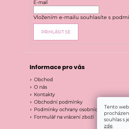
t
E-mail
í
Vložením e-mailu souhlasíte s
podmí
PŘIHLÁSIT SE
Informace pro vás
Obchod
O nás
Kontakty
Obchodní podmínky
Tento web 
Podmínky ochrany osobních údajů
procházen
Formulář na vrácení zboží
souhlas s j
zde
.