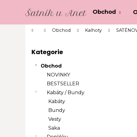
K
Přejít
o
na
Obchod
O
Zpět
Zpět
obsah
š
do
do
í
Domů
Obchod
Kalhoty
SATÉNOV
k
obchodu
obchodu
P
o
Kategorie
Přeskočit
s
kategorie
t
Obchod
r
NOVINKY
a
BESTSELLER
n
Kabáty / Bundy
n
í
Kabáty
p
Bundy
a
Vesty
n
Saka
e
Doplňky