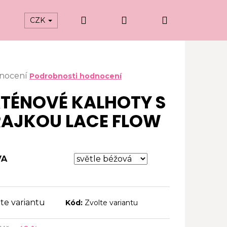
Hledat
Přihlášení
Nákupní
CZK
košík
ěrné
dnocení
Podrobnosti hodnocení
ocení
TÉNOVÉ KALHOTY S
uktu
AJKOU LACE FLOW
iček.
VA
te variantu
Kód:
Zvolte variantu