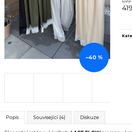
699
41
Měr
cena
Kate
–40 %
Popis
Související (4)
Diskuze