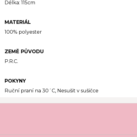
Délka: 115cm
MATERIÁL
100% polyester
ZEMĚ PŮVODU
P.R.C.
POKYNY
Ruční praní na 30´C, Nesušit v sušičce