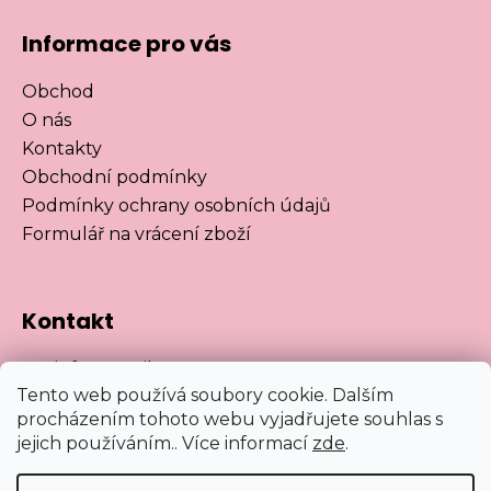
Informace pro vás
Obchod
O nás
Kontakty
Obchodní podmínky
Podmínky ochrany osobních údajů
Formulář na vrácení zboží
Kontakt
info
@
satnikuanet.cz
Tento web používá soubory cookie. Dalším
https://www.facebook.com/satnikuanet
procházením tohoto webu vyjadřujete souhlas s
satnikuanet
jejich používáním.. Více informací
zde
.