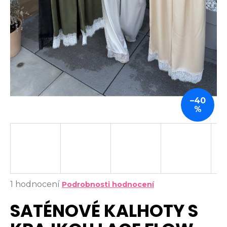
a
j
í
t
?
–40
%
HLEDAT
D
o
Průměrné
1 hodnocení
p
Podrobnosti hodnocení
hodnocení
o
SATÉNOVÉ KALHOTY S
produktu
r
je
u