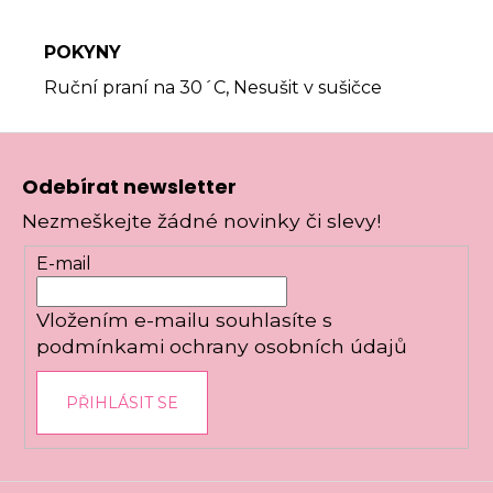
POKYNY
Ruční praní na 30´C, Nesušit v sušičce
Z
á
Odebírat newsletter
p
Nezmeškejte žádné novinky či slevy!
a
t
E-mail
í
Vložením e-mailu souhlasíte s
podmínkami ochrany osobních údajů
PŘIHLÁSIT SE