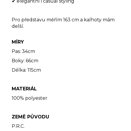
✔ elegantní i casual styling
Pro představu měřím 163 cm a kalhoty mám
delší.
MÍRY
Pas: 34cm
Boky: 66cm
Délka: 115cm
MATERIÁL
100% polyester
ZEMĚ PŮVODU
P.R.C.