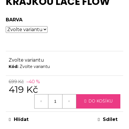
KRAJKOU LACE FLOW
5,0
č
z
u
5
j
BARVA
hvězdiček.
e
m
e
Zvolte variantu
Kód:
Zvolte variantu
699 Kč
–40 %
419 Kč
Měrná
DO KOŠÍKU
cena:
Hlídat
Sdílet