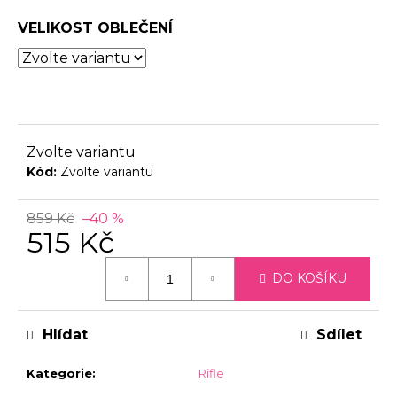
0,0
č
z
u
VELIKOST OBLEČENÍ
5
j
hvězdiček.
e
m
e
Zvolte variantu
Kód:
Zvolte variantu
859 Kč
–40 %
515 Kč
Měrná
DO KOŠÍKU
cena:
Hlídat
Sdílet
Kategorie
:
Rifle