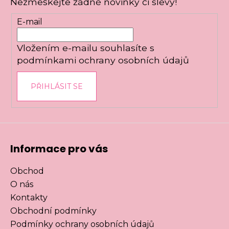
Nezmeškejte žádné novinky či slevy!
a
t
E-mail
í
Vložením e-mailu souhlasíte s
podmínkami ochrany osobních údajů
PŘIHLÁSIT SE
Informace pro vás
Obchod
O nás
Kontakty
Obchodní podmínky
Podmínky ochrany osobních údajů