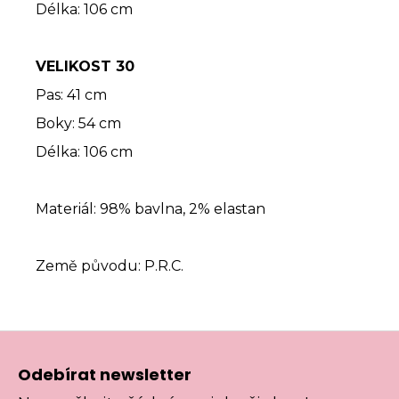
Délka: 106 cm
VELIKOST 30
Pas: 41 cm
Boky: 54 cm
Délka: 106 cm
Materiál: 98% bavlna, 2% elastan
Země původu: P.R.C.
Z
á
Odebírat newsletter
p