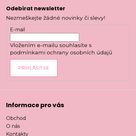
á
Odebírat newsletter
p
Nezmeškejte žádné novinky či slevy!
a
t
E-mail
í
Vložením e-mailu souhlasíte s
podmínkami ochrany osobních údajů
PŘIHLÁSIT SE
Informace pro vás
Obchod
O nás
Kontakty