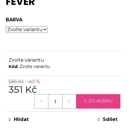
FEVER
0,0
č
z
u
5
j
BARVA
hvězdiček.
e
m
e
Zvolte variantu
Kód:
Zvolte variantu
585 Kč
–40 %
351 Kč
Měrná
DO KOŠÍKU
cena:
Hlídat
Sdílet