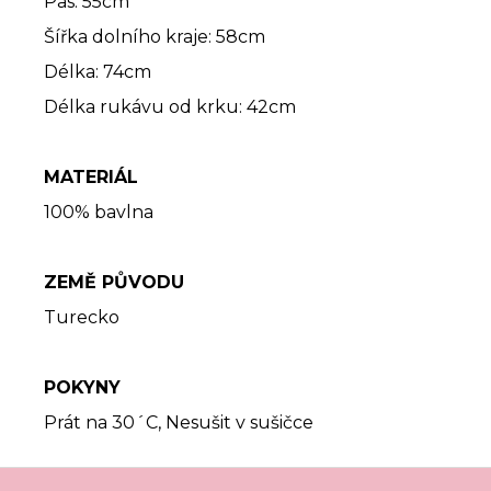
Pas: 55cm
Šířka dolního kraje: 58cm
Délka: 74cm
Délka rukávu od krku: 42cm
MATERIÁL
100% bavlna
ZEMĚ PŮVODU
Turecko
POKYNY
Prát na 30´C, Nesušit v sušičce
Z