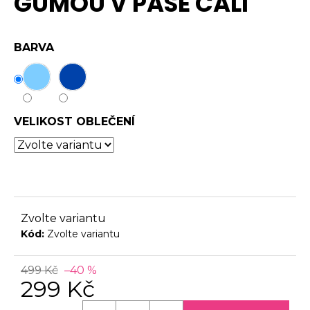
GUMOU V PASE CALI
0,0
č
z
u
5
j
BARVA
hvězdiček.
e
m
e
VELIKOST OBLEČENÍ
Zvolte variantu
Kód:
Zvolte variantu
499 Kč
–40 %
299 Kč
Měrná