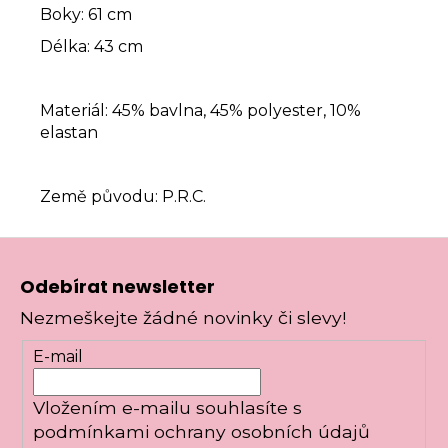
Boky: 61 cm
Délka: 43 cm
Materiál: 45% bavlna, 45% polyester, 10%
elastan
Země původu: P.R.C.
Z
á
Odebírat newsletter
p
Nezmeškejte žádné novinky či slevy!
a
t
E-mail
í
Vložením e-mailu souhlasíte s
podmínkami ochrany osobních údajů