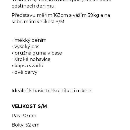
odstínech denimu.
Představu měřím 163cm a vážím 59kg a na
sobě mám velikost S/M.
▫️ měkký denim
▫️ vysoký pas
▫️ pružná guma v pase
▫️ široké nohavice
▫️ kapsa vzadu
▫️ dvě barvy
Ideální k basic tričku, tílku i mikině.
VELIKOST S/M
Pas: 30 cm
Boky: 52 cm