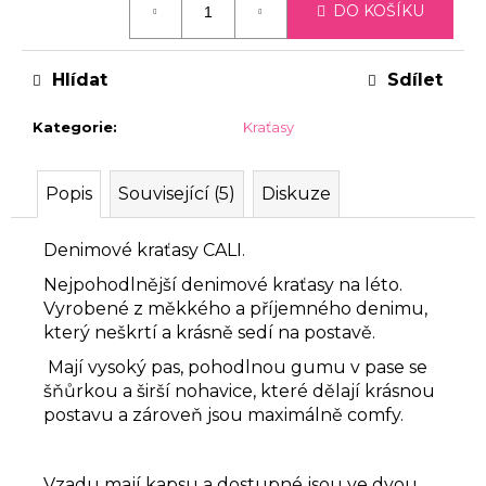
DO KOŠÍKU
cena:
Hlídat
Sdílet
Kategorie
:
Kraťasy
Popis
Související (5)
Diskuze
Denimové kraťasy CALI.
Nejpohodlnější denimové kraťasy na léto.
Vyrobené z měkkého a příjemného denimu,
který neškrtí a krásně sedí na postavě.
Mají vysoký pas, pohodlnou gumu v pase se
šňůrkou a širší nohavice, které dělají krásnou
postavu a zároveň jsou maximálně comfy.
Vzadu mají kapsu a dostupné jsou ve dvou