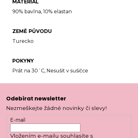
MATERIÁL
90% bavlna, 10% elastan
ZEMĚ PŮVODU
Turecko
POKYNY
Prát na 30´C, Nesušit v sušičce
Z
á
Odebírat newsletter
p
Nezmeškejte žádné novinky či slevy!
a
t
E-mail
í
Vložením e-mailu souhlasíte s