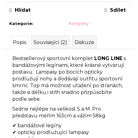
Hlídat
Sdílet
Kategorie
:
Komplety
Popis
Související (2)
Diskuze
Bestsellerový sportovní komplet
LONG LINE
s
bandážovými legínami, které krásně vytvarují
postavu. Lampasy po bocích opticky
prodlužují nohy a dodávají outfitu sportovní
šmrnc. Top má možnost utažení po stranách,
takže si délku i střih snadno přizpůsobíte
podle sebe.
Sedne nejlépe na velikost S a M. Pro
představu měřím 163cm a vážím 58kg.
✔ bandážové legíny
✔ opticky prodlužující lampasy