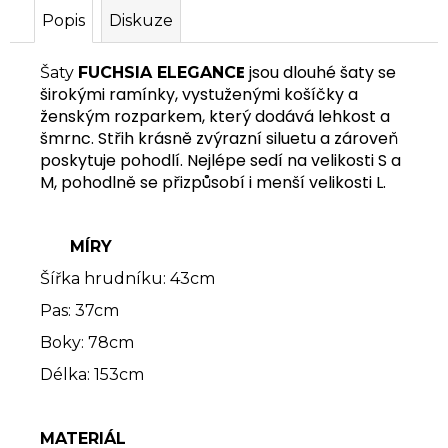
Popis
Diskuze
E
jsou dlouhé šaty se
Šaty
FUCHSIA ELEGANC
širokými ramínky, vystuženými košíčky a
ženským rozparkem, který dodává lehkost a
šmrnc. Střih krásně zvýrazní siluetu a zároveň
poskytuje pohodlí. Nejlépe sedí na velikosti S a
M, pohodlně se přizpůsobí i menší velikosti L.
MÍRY
Šířka hrudníku: 43cm
Pas: 37cm
Boky: 78cm
Délka: 153cm
MATERIÁL