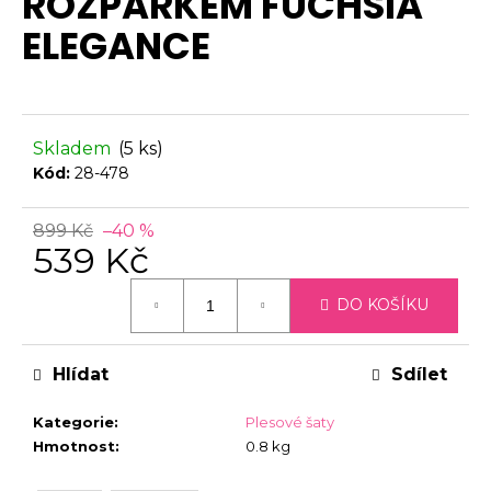
ROZPARKEM FUCHSIA
0,0
č
z
u
ELEGANCE
5
j
hvězdiček.
e
m
e
Skladem
(5 ks)
Kód:
28-478
899 Kč
–40 %
539 Kč
Měrná
DO KOŠÍKU
cena:
Hlídat
Sdílet
Kategorie
:
Plesové šaty
Hmotnost
:
0.8 kg