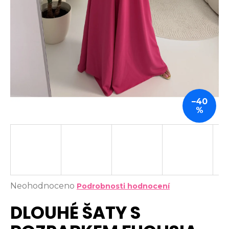
a
j
í
t
?
–40
%
HLEDAT
D
o
Průměrné
Neohodnoceno
p
Podrobnosti hodnocení
hodnocení
o
DLOUHÉ ŠATY S
produktu
r
je
u