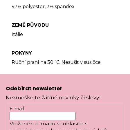
97% polyester, 3% spandex
ZEMĚ PŮVODU
Itálie
POKYNY
Ruční praní na 30´C, Nesušit v sušičce
Z
á
Odebírat newsletter
p
Nezmeškejte žádné novinky či slevy!
a
t
E-mail
í
Vložením e-mailu souhlasíte s