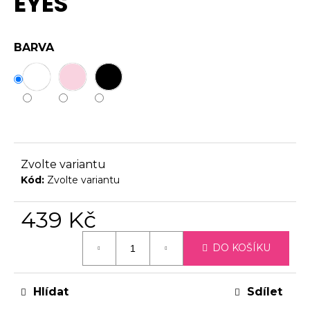
EYES
0,0
č
z
u
5
j
BARVA
hvězdiček.
e
m
e
Zvolte variantu
Kód:
Zvolte variantu
439 Kč
Měrná
DO KOŠÍKU
cena:
Hlídat
Sdílet