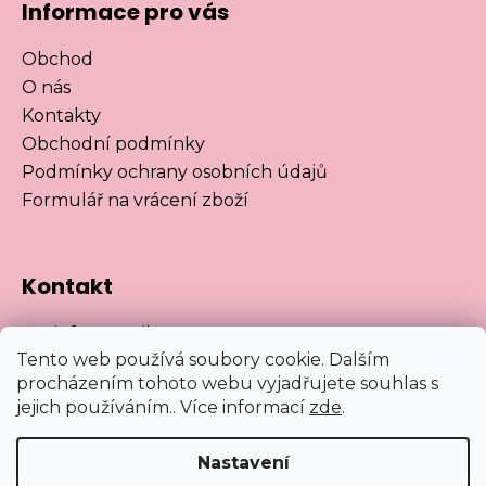
Informace pro vás
Obchod
O nás
Kontakty
Obchodní podmínky
Podmínky ochrany osobních údajů
Formulář na vrácení zboží
Kontakt
info
@
satnikuanet.cz
Tento web používá soubory cookie. Dalším
https://www.facebook.com/satnikuanet
procházením tohoto webu vyjadřujete souhlas s
satnikuanet
jejich používáním.. Více informací
zde
.
Nastavení
Vytvořil Shoptet
&
Design - Studio Avocado