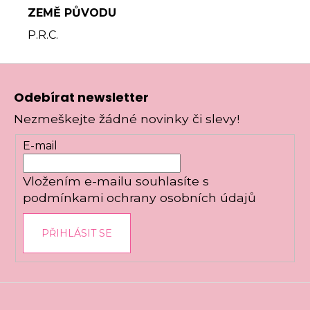
ZEMĚ PŮVODU
P.R.C.
Z
á
Odebírat newsletter
p
Nezmeškejte žádné novinky či slevy!
a
t
E-mail
í
Vložením e-mailu souhlasíte s
podmínkami ochrany osobních údajů
PŘIHLÁSIT SE